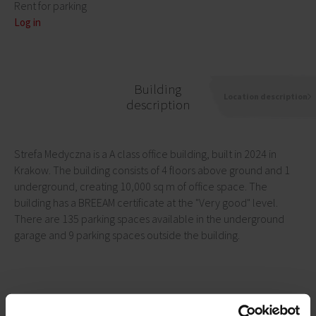
Rent for parking
Log in
Building
Location description
description
Strefa Medyczna is a A class office building, built in 2024 in
Krakow. The building consists of 4 floors above ground and 1
underground, creating 10,000 sq m of office space. The
building has a BREEAM certificate at the "Very good" level.
There are 135 parking spaces available in the underground
garage and 9 parking spaces outside the building.