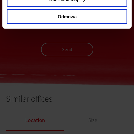
Odmowa
Send
Similar offices
Location
Size