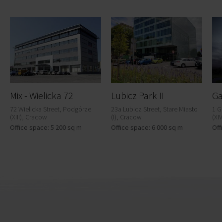
Mix - Wielicka 72
Lubicz Park II
72 Wielicka Street, Podgórze
23a Lubicz Street, Stare Miasto
1 G
(XIII), Cracow
(I), Cracow
(XI
Office space: 5 200 sq m
Office space: 6 000 sq m
Off