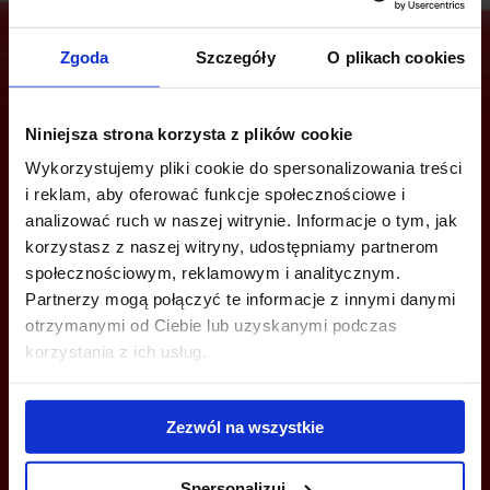
Zgoda
Szczegóły
O plikach cookies
Are you interested in this offer?
Niniejsza strona korzysta z plików cookie
Wykorzystujemy pliki cookie do spersonalizowania treści
i reklam, aby oferować funkcje społecznościowe i
CALL US AND FIND OUT MORE
analizować ruch w naszej witrynie. Informacje o tym, jak
korzystasz z naszej witryny, udostępniamy partnerom
społecznościowym, reklamowym i analitycznym.
+48 12 294 94 30
Partnerzy mogą połączyć te informacje z innymi danymi
cracow@officefinder.pl
otrzymanymi od Ciebie lub uzyskanymi podczas
korzystania z ich usług.
Zezwól na wszystkie
YOU CAN LEAVE YOUR PHONE NUMBER AND WE WILL CONTACT
YOU
Spersonalizuj