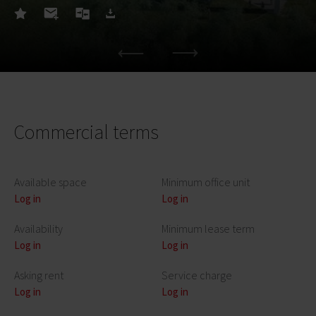
Commercial terms
Available space
Minimum office unit
Log in
Log in
Availability
Minimum lease term
Log in
Log in
Asking rent
Service charge
Log in
Log in