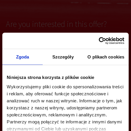
Are you interested in this offer?
CALL US AND FIND OUT MORE
Zgoda
Szczegóły
O plikach cookies
+48 539 096 754
tricity@officefinder.pl
Niniejsza strona korzysta z plików cookie
Wykorzystujemy pliki cookie do spersonalizowania treści
i reklam, aby oferować funkcje społecznościowe i
analizować ruch w naszej witrynie. Informacje o tym, jak
korzystasz z naszej witryny, udostępniamy partnerom
YOU CAN LEAVE YOUR PHONE NUMBER AND WE WILL CONTACT
społecznościowym, reklamowym i analitycznym.
YOU
Partnerzy mogą połączyć te informacje z innymi danymi
otrzymanymi od Ciebie lub uzyskanymi podczas