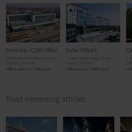
Centrala - C200 Office
Cube Office C
Ci
163 Marynarki Polskiej Street,
2 Jana Pałubickiego Street,
2 T
Młyniska, Gdansk
Jasień, Gdansk
Gd
Office space: 17 600 sq m
Office space: 9 480 sq m
Off
Read interesting articles