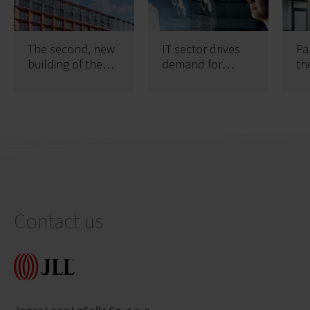
The second, new
IT sector drives
Pa
building of the
demand for
th
Palio Office Park
offices across
complex in
Poland
Gdańsk received
an occupancy
permit
Contact us
Jones Lang LaSalle Sp. z o.o.