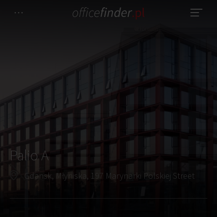
Palio A
Gdansk, Młyniska, 197 Marynarki Polskiej Street