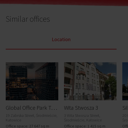
Similar offices
Location
G
lobal Office Park Tower A2
Wita Stwosza 3
Si
19 Zabrska Street, Środmieście,
3 Wita Stwosza Street,
20 
Katowice
Środmieście, Katowice
Śro
Office space: 27 647 sq m
Office space: 1 415 sq m
Off