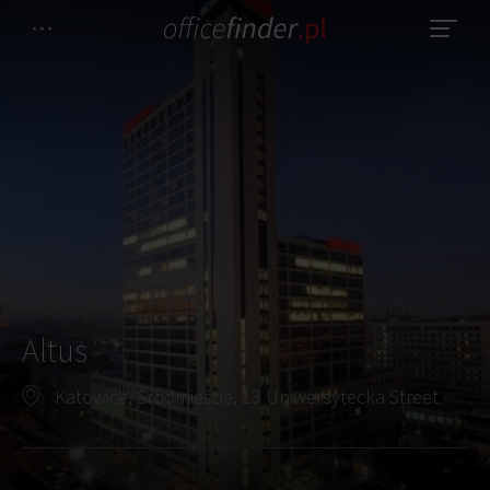
Altus
Katowice, Środmieście, 13 Uniwersytecka Street