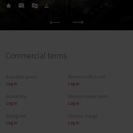
Commercial terms
Available space
Minimum office unit
Log in
Log in
Availability
Minimum lease term
Log in
Log in
Asking rent
Service charge
Log in
Log in