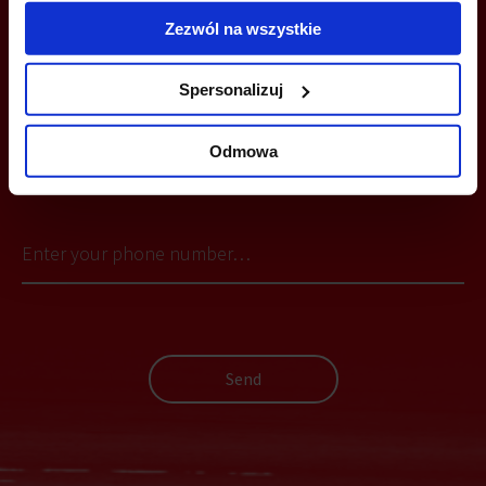
katowice@officefinder.pl
Zezwól na wszystkie
Spersonalizuj
Odmowa
YOU CAN LEAVE YOUR PHONE NUMBER AND WE WILL CONTACT
YOU
Send