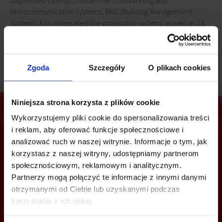
suspended ceilings, modern air-conditioning and
telecommunication systems, BMS (Building Management
System), fully integrated fire protection system, as well as 18
lifts and 6 escalators.
Zgoda
Szczegóły
O plikach cookies
Niniejsza strona korzysta z plików cookie
Wykorzystujemy pliki cookie do spersonalizowania treści
i reklam, aby oferować funkcje społecznościowe i
Are you interested in this offer?
analizować ruch w naszej witrynie. Informacje o tym, jak
korzystasz z naszej witryny, udostępniamy partnerom
społecznościowym, reklamowym i analitycznym.
Partnerzy mogą połączyć te informacje z innymi danymi
CALL US AND FIND OUT MORE
otrzymanymi od Ciebie lub uzyskanymi podczas
korzystania z ich usług.
+48 12 294 94 33