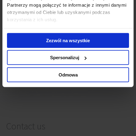
Raszyn
Partnerzy mogą połączyć te informacje z innymi danymi
Rybnik
otrzymanymi od Ciebie lub uzyskanymi podczas
Rzeszow
korzystania z ich usług.
Sopot
Szczecin
Torun
Zezwól na wszystkie
Tychy
Warsaw
Wroclaw
Spersonalizuj
Zabki
Zabrze
Odmowa
Zielona Gora
Contact us