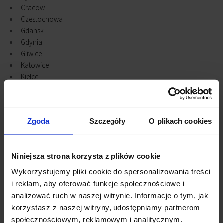
Cracow
Czestochowa
Gdansk
Gdynia
Gliwice
Katowice
Kielce
Konstantynow Lodzki
Legnica
Lodz
Zgoda
Szczegóły
O plikach cookies
Lublin
Olsztyn
Opole
Niniejsza strona korzysta z plików cookie
Piaseczno
Piastów
Wykorzystujemy pliki cookie do spersonalizowania treści
Płock
i reklam, aby oferować funkcje społecznościowe i
Poznan
analizować ruch w naszej witrynie. Informacje o tym, jak
Pruszcz Gdański
korzystasz z naszej witryny, udostępniamy partnerom
Radom
społecznościowym, reklamowym i analitycznym.