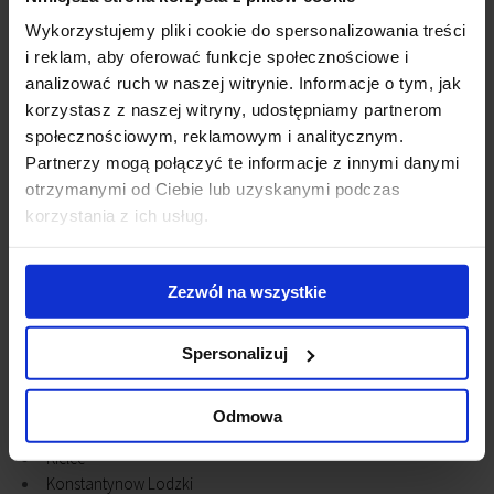
Wykorzystujemy pliki cookie do spersonalizowania treści
i reklam, aby oferować funkcje społecznościowe i
analizować ruch w naszej witrynie. Informacje o tym, jak
Previous
Next
korzystasz z naszej witryny, udostępniamy partnerom
społecznościowym, reklamowym i analitycznym.
Other cities
Partnerzy mogą połączyć te informacje z innymi danymi
otrzymanymi od Ciebie lub uzyskanymi podczas
Bialystok
korzystania z ich usług.
Bielsko-Biala
Bydgoszcz
Bytom
Zezwól na wszystkie
Cracow
Czestochowa
Spersonalizuj
Gdansk
Gdynia
Gliwice
Odmowa
Gniezno
Kielce
Konstantynow Lodzki