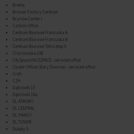
Brema
Browar Factory Centrum
Brynów Center I
Carbon Office
Centrum Biurowe Francuska A
Centrum Biurowe Francuska B
Centrum Biurowe Tetris etap II
Chorzowska 108
CitySpace FACE2FACE - serviced office
Cluster Offices Stary Dworzec - serviced office
Craft
CZH
Dąbrówki 13
Dąbrówki 16a
DL ATRIUM I
DL CENTRAL
DL PIANO I
DL TOWER
Dulęby 5