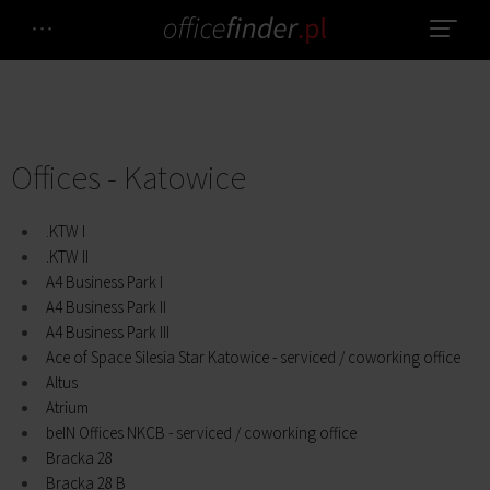
Offices - Katowice
.KTW I
.KTW II
A4 Business Park I
A4 Business Park II
A4 Business Park III
Ace of Space Silesia Star Katowice - serviced / coworking office
Altus
Atrium
beIN Offices NKCB - serviced / coworking office
Bracka 28
Bracka 28 B