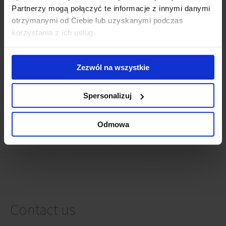
Raszyn
Partnerzy mogą połączyć te informacje z innymi danymi
Rybnik
otrzymanymi od Ciebie lub uzyskanymi podczas
Rzeszow
korzystania z ich usług.
Sopot
Szczecin
Torun
Zezwól na wszystkie
Tychy
Warsaw
Wroclaw
Spersonalizuj
Zabki
Zabrze
Odmowa
Zielona Gora
Contact us