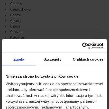
Cracow
Czestochowa
Gdansk
Gdynia
Gliwice
Gniezno
Katowice
Kielce
Konstantynow Lodzki
Legnica
Zgoda
Szczegóły
O plikach cookies
Lodz
Lublin
Olsztyn
Niniejsza strona korzysta z plików cookie
Opole
Piaseczno
Wykorzystujemy pliki cookie do spersonalizowania treści
Piastów
i reklam, aby oferować funkcje społecznościowe i
Poznan
analizować ruch w naszej witrynie. Informacje o tym, jak
Pruszcz Gdański
korzystasz z naszej witryny, udostępniamy partnerom
Radom
społecznościowym, reklamowym i analitycznym.