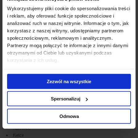
Wykorzystujemy pliki cookie do spersonalizowania treści
i reklam, aby oferować funkcje społecznościowe i
analizować ruch w naszej witrynie. Informacje o tym, jak
Previous
Next
korzystasz z naszej witryny, udostępniamy partnerom
społecznościowym, reklamowym i analitycznym.
Other cities
Partnerzy mogą połączyć te informacje z innymi danymi
otrzymanymi od Ciebie lub uzyskanymi podczas
Bialystok
korzystania z ich usług.
Bielsko-Biala
Bydgoszcz
Bytom
Zezwól na wszystkie
Cracow
Czestochowa
Spersonalizuj
Gdansk
Gdynia
Gliwice
Odmowa
Gniezno
Katowice
Kielce