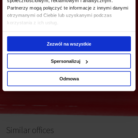
społecznościowym, reklamowym i analitycznym.
Partnerzy mogą połączyć te informacje z innymi danymi
otrzymanymi od Ciebie lub uzyskanymi podczas
YOU CAN LEAVE YOUR PHONE NUMBER AND WE WILL CONTACT
korzystania z ich usług.
YOU
Zezwól na wszystkie
Spersonalizuj
Odmowa
Send
Similar offices