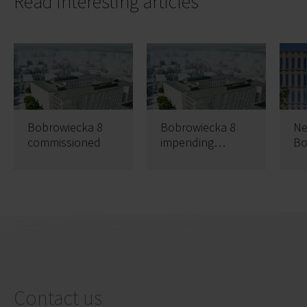
Read interesting articles
Bobrowiecka 8
Bobrowiecka 8
Ne
commissioned
impending
Bo
completion
St
Contact us