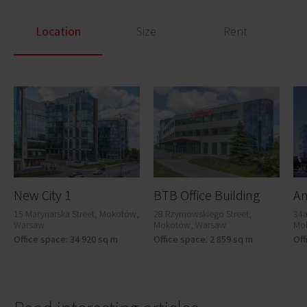
Location
Size
Rent
New City 1
BTB Office Building
15 Marynarska Street, Mokotów,
28 Rzymowskiego Street,
34a
Warsaw
Mokotów, Warsaw
Mo
Office space: 34 920 sq m
Office space: 2 859 sq m
Off