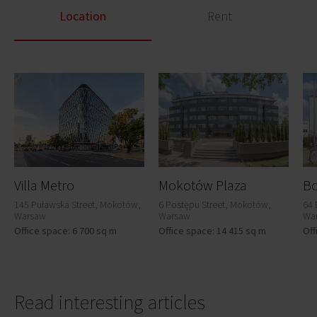
Location
Rent
Villa Metro
Mokotów Plaza
Bo
145 Puławska Street, Mokotów,
6 Postępu Street, Mokotów,
64 
Warsaw
Warsaw
Wa
Office space: 6 700 sq m
Office space: 14 415 sq m
Off
Read interesting articles