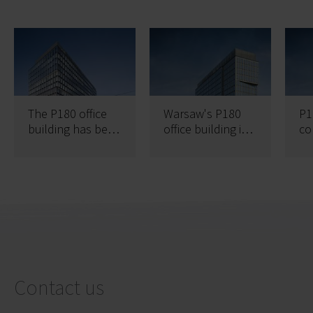
The P180 office
Warsaw's P180
P1
building has been
office building in
co
sold
platinum
Contact us