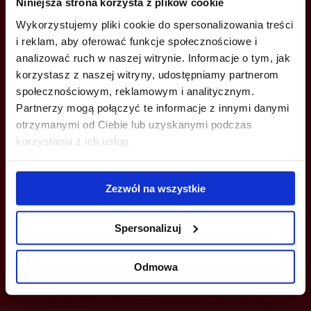
Niniejsza strona korzysta z plików cookie
+48 22 167 04 00
Wykorzystujemy pliki cookie do spersonalizowania treści
i reklam, aby oferować funkcje społecznościowe i
info@officefinder.pl
analizować ruch w naszej witrynie. Informacje o tym, jak
korzystasz z naszej witryny, udostępniamy partnerom
społecznościowym, reklamowym i analitycznym.
Partnerzy mogą połączyć te informacje z innymi danymi
otrzymanymi od Ciebie lub uzyskanymi podczas
YOU CAN LEAVE YOUR PHONE NUMBER AND WE WILL CONTACT
korzystania z ich usług.
YOU
Zezwól na wszystkie
Spersonalizuj
Odmowa
Send