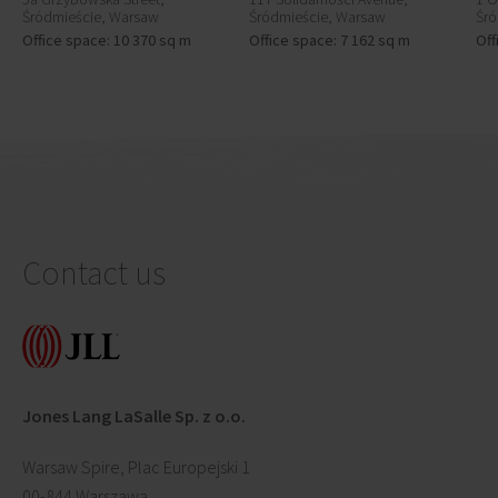
Śródmieście, Warsaw
Śródmieście, Warsaw
Śró
Office space: 10 370 sq m
Office space: 7 162 sq m
Off
Contact us
Jones Lang LaSalle Sp. z o.o.
Warsaw Spire, Plac Europejski 1
00-844 Warszawa