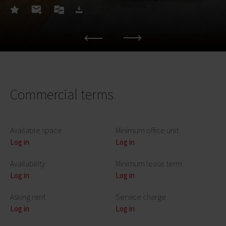
Commercial terms
Available space
Minimum office unit
Log in
Log in
Availability
Minimum lease term
Log in
Log in
Asking rent
Service charge
Log in
Log in