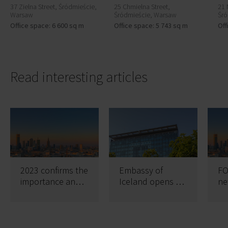
37 Zielna Street, Śródmieście,
25 Chmielna Street,
21 
Warsaw
Śródmieście, Warsaw
Śró
Office space: 6 600 sq m
Office space: 5 743 sq m
Off
Read interesting articles
2023 confirms the
Embassy of
FO
importance and
Iceland opens an
ne
the timelessness
office in Focus
of the FOCUS
building