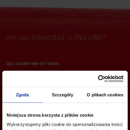
Are you interested in this offer?
CALL US AND FIND OUT MORE
Marta Paradowska
+48 668 280 677
Zgoda
Szczegóły
O plikach cookies
marta.paradowska@jll.com
Radosław Krajewski
Niniejsza strona korzysta z plików cookie
+48 538 891 911
Wykorzystujemy pliki cookie do spersonalizowania treści
radoslaw.krajewski@jll.com