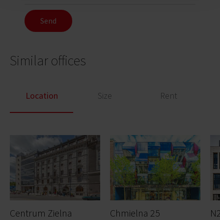
Send
Similar offices
Location
Size
Rent
Centrum Zielna
Chmielna 25
N