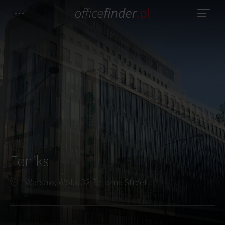
Feniks
Warsaw, Wola, 32 Żelazna Street