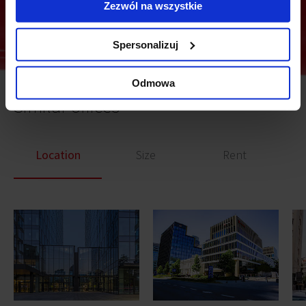
Zezwól na wszystkie
Spersonalizuj
Odmowa
Similar offices
Location
Size
Rent