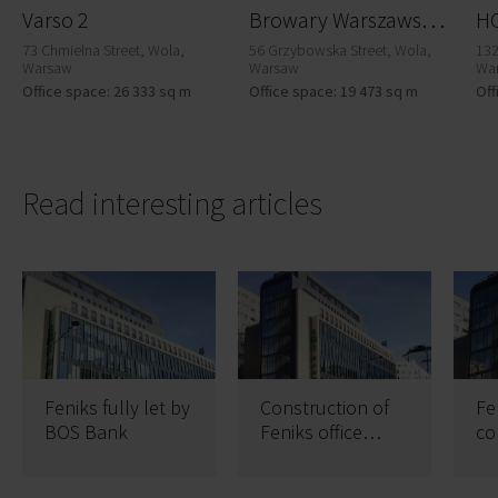
B
rowary Warszawskie - Biura przy Warzelni
Varso 2
H
73 Chmielna Street, Wola,
56 Grzybowska Street, Wola,
132
Warsaw
Warsaw
Wa
Office space: 26 333 sq m
Office space: 19 473 sq m
Off
Read interesting articles
Feniks fully let by
Construction of
Fe
BOS Bank
Feniks office
co
building is coming
to an end