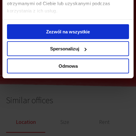
otrzymanymi od Ciebie lub uzyskanymi podczas
korzystania z ich usług.
Zezwól na wszystkie
Spersonalizuj
Send
Odmowa
Similar offices
Location
Size
Rent