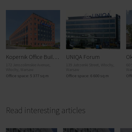
K
opernik Office Building E
UNIQA Forum
Ok
172 Jerozolimskie Avenue,
139 Jutrzenki Street, Włochy,
60 
Włochy, Warsaw
Warsaw
Wa
Office space: 5 377 sq m
Office space: 6 600 sq m
Off
Read interesting articles