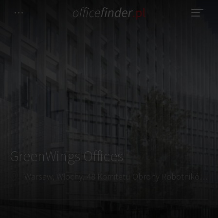
GreenWings Offices
Warsaw, Włochy, 48 Komitetu Obrony Robotników Street