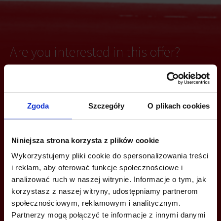
Are you interested in this offer?
CALL US AND FIND OUT MORE
Zgoda
Szczegóły
O plikach cookies
+48 22 167 04 00
Niniejsza strona korzysta z plików cookie
info@officefinder.pl
Wykorzystujemy pliki cookie do spersonalizowania treści
i reklam, aby oferować funkcje społecznościowe i
analizować ruch w naszej witrynie. Informacje o tym, jak
korzystasz z naszej witryny, udostępniamy partnerom
społecznościowym, reklamowym i analitycznym.
YOU CAN LEAVE YOUR PHONE NUMBER AND WE WILL CONTACT
YOU
Partnerzy mogą połączyć te informacje z innymi danymi