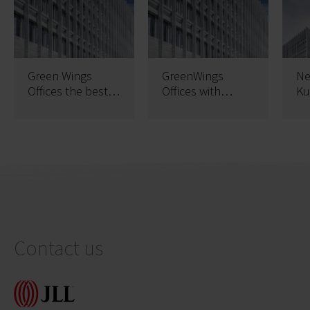
Green Wings
GreenWings
Ne
Offices the best
Offices with
Ku
office building
BREEAM
As
2015 in Poland
certificate
Contact us