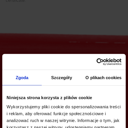
certificate.
Are you interested in this offer?
Zgoda
Szczegóły
O plikach cookies
CALL US AND FIND OUT MORE
Niniejsza strona korzysta z plików cookie
+48 22 167 04 00
Wykorzystujemy pliki cookie do spersonalizowania treści
i reklam, aby oferować funkcje społecznościowe i
info@officefinder.pl
analizować ruch w naszej witrynie. Informacje o tym, jak
korzystasz z naszej witryny, udostępniamy partnerom