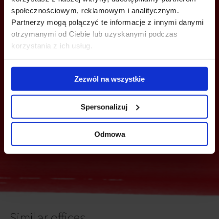
społecznościowym, reklamowym i analitycznym.
Partnerzy mogą połączyć te informacje z innymi danymi
otrzymanymi od Ciebie lub uzyskanymi podczas
YOU CAN LEAVE YOUR PHONE NUMBER AND WE WILL CONTACT
korzystania z ich usług.
YOU
Zezwól na wszystkie
Spersonalizuj
Odmowa
Send
Similar offices