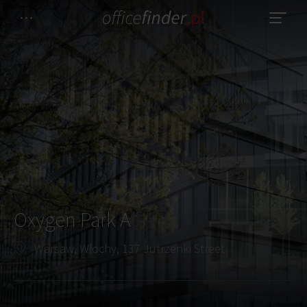
Oxygen Park A
Warsaw, Włochy, 137 Jutrzenki Street