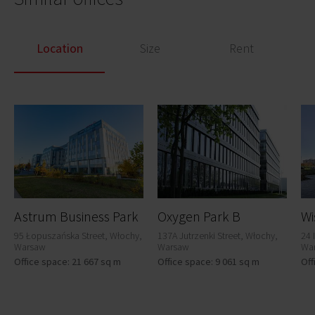
Location
Size
Rent
Astrum Business Park
Oxygen Park B
95 Łopuszańska Street, Włochy,
137A Jutrzenki Street, Włochy,
24 
Warsaw
Warsaw
Wa
Office space: 21 667 sq m
Office space: 9 061 sq m
Off