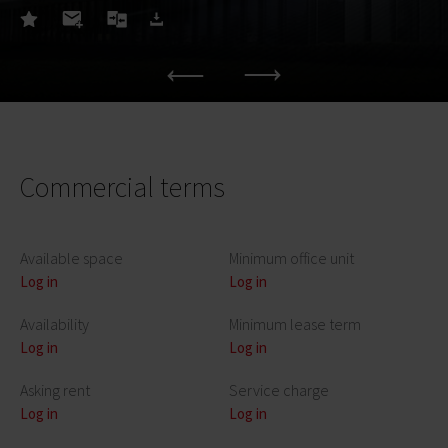
Commercial terms
Available space
Minimum office unit
Log in
Log in
Availability
Minimum lease term
Log in
Log in
Asking rent
Service charge
Log in
Log in