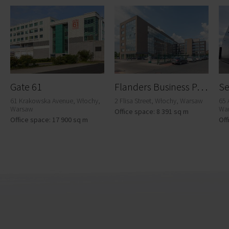
F
landers Business Park A
Gate 61
61 Krakowska Avenue, Włochy,
2 Flisa Street, Włochy, Warsaw
65 
Warsaw
Wa
Office space: 8 391 sq m
Office space: 17 900 sq m
Off