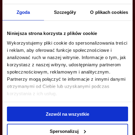
Zgoda
Szczegóły
O plikach cookies
Are you interested in this offer?
Niniejsza strona korzysta z plików cookie
Wykorzystujemy pliki cookie do spersonalizowania treści
i reklam, aby oferować funkcje społecznościowe i
CALL US AND FIND OUT MORE
analizować ruch w naszej witrynie. Informacje o tym, jak
korzystasz z naszej witryny, udostępniamy partnerom
+48 22 167 04 00
społecznościowym, reklamowym i analitycznym.
Partnerzy mogą połączyć te informacje z innymi danymi
info@officefinder.pl
otrzymanymi od Ciebie lub uzyskanymi podczas
korzystania z ich usług.
Zezwól na wszystkie
YOU CAN LEAVE YOUR PHONE NUMBER AND WE WILL CONTACT
YOU
Spersonalizuj