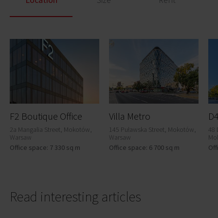
F2 Boutique Office
Villa Metro
D
2a Mangalia Street, Mokotów,
145 Puławska Street, Mokotów,
48 
Warsaw
Warsaw
Mo
Office space: 7 330 sq m
Office space: 6 700 sq m
Off
Read interesting articles