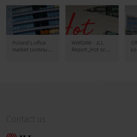
Poland's office
WARSAW - JLL
Of
market continues
Report „Hot or
Ło
to set records
not” Demand
Bu
analysis in
aw
Poland
B
cer
Contact us