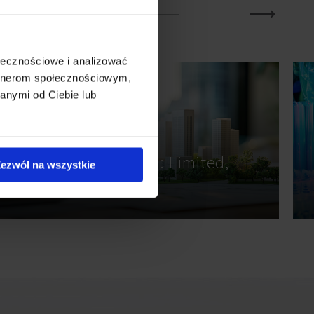
ołecznościowe i analizować
artnerom społecznościowym,
anymi od Ciebie lub
JUNE 2026
Land Market 2026: Limited,
ezwól na wszystkie
Pricier, Evolving