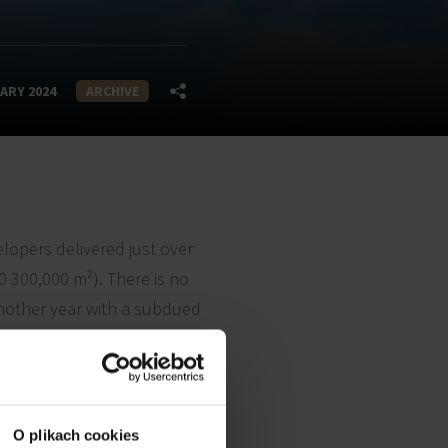
ARY 2024
ARCHIVE
elopers delivered just over
00 300,000 m²). There is no
another year with a subdued
ated space).
O plikach cookies