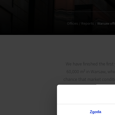
Offices
Reports
Warsaw off
We have finished the first
60,000 m² in Warsaw, which
chance that market conditi
new supply 
Zgoda