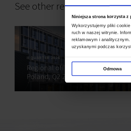
See other reports
Niniejsza strona korzysta z
Wykorzystujemy pliki cookie 
ruch w naszej witrynie. Inf
reklamowym i analitycznym. 
uzyskanymi podczas korzysta
II QUARTER 2026
NEW
Regional office markets in
Odmowa
Poland, Q2 2026