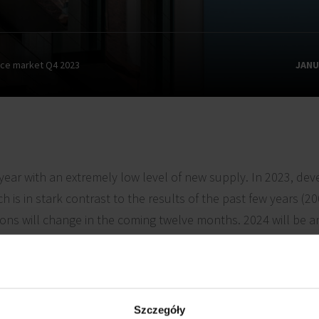
ice market Q4 2023
JANU
 year with an extremely low level of new supply. In 2023, dev
 is in stark contrast to the results of the past few years (2
ons will change in the coming twelve months. 2024 will be 
estimated at around 94,000 m² (of which 15,500 m² is renov
Szczegóły