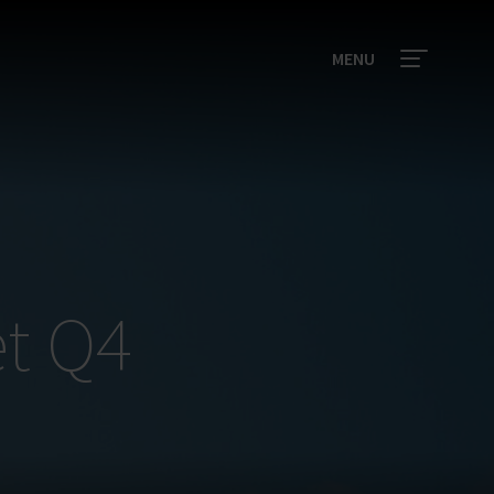
MENU
et Q4