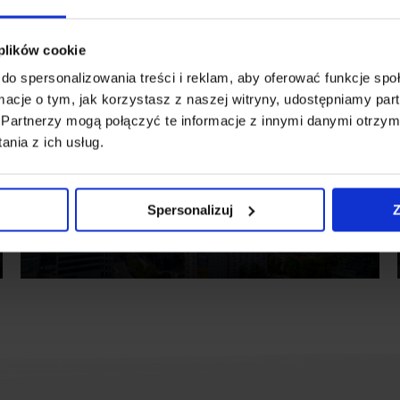
 plików cookie
do spersonalizowania treści i reklam, aby oferować funkcje sp
ormacje o tym, jak korzystasz z naszej witryny, udostępniamy p
Partnerzy mogą połączyć te informacje z innymi danymi otrzym
nia z ich usług.
II QUARTER 2026
NEW
Warsaw office market, Q2
Spersonalizuj
Z
2026