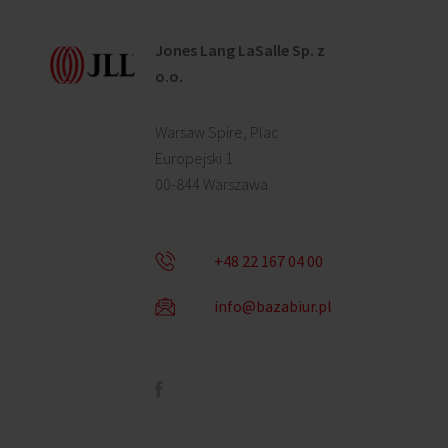
Jones Lang LaSalle Sp. z
o.o.
Warsaw Spire, Plac
Europejski 1
00-844 Warszawa
+48 22 167 04 00
info@bazabiur.pl