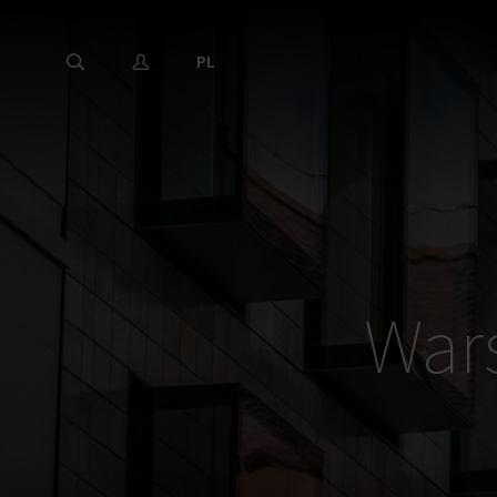
PL
Wars