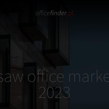
aw office mark
2023