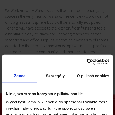
WeWork Browary Warszawskie will be a modern, energising
space in the very heart of Warsaw. The centre will provide not
only a great atmosphere but it will be also fully equipped.
Tenants will have access to the kitchen, fresh fruits and tools
essential in a day-to-day work – copying machines, paper
shredders and office supplies. Moreover, a vast array of rooms
adjusted to the meetings and workshops will make it possible
to create an unique community and improve listeners’
competencies. Building on its own provides full leeway – there
are special parking spaces for the cyclists.
Zgoda
Szczegóły
O plikach cookies
Niniejsza strona korzysta z plików cookie
Wykorzystujemy pliki cookie do spersonalizowania treści
i reklam, aby oferować funkcje społecznościowe i
analizować ruch w naszej witrynie. Informacje o tym, jak