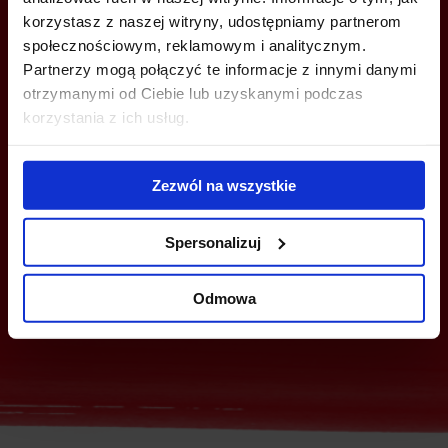
Are you interested in this offer?
korzystasz z naszej witryny, udostępniamy partnerom
społecznościowym, reklamowym i analitycznym.
Partnerzy mogą połączyć te informacje z innymi danymi
otrzymanymi od Ciebie lub uzyskanymi podczas
CALL US AND FIND OUT MORE
korzystania z ich usług.
+48 22 167 04 00
Zezwól na wszystkie
flexoffice@officefinder.pl
Spersonalizuj
Send enquiry
Odmowa
Group enquiry