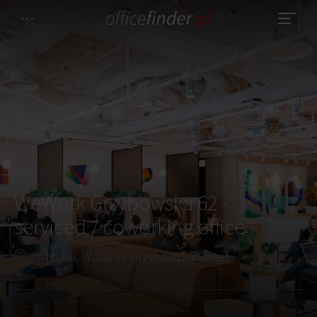
WeWork Grzybowska 62 -
serviced / coworking office
Warsaw, Wola, 62 Grzybowska Street