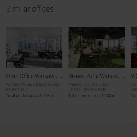
Similar offices
O
mniOffice Warsaw UNIT
B
iznes Zone Warszawa
WO
Warsaw, Wola, 1 Daszyńskiego
Warsaw, Ochota, 123a
War
Roundabout
Jerozolimskie Avenue
Sen
Total centre area: 3 100 m²
Total centre area: 1 500 m²
Tot