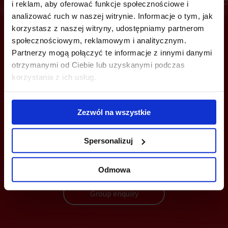
i reklam, aby oferować funkcje społecznościowe i
analizować ruch w naszej witrynie. Informacje o tym, jak
korzystasz z naszej witryny, udostępniamy partnerom
Are you interested in this offer?
społecznościowym, reklamowym i analitycznym.
Partnerzy mogą połączyć te informacje z innymi danymi
otrzymanymi od Ciebie lub uzyskanymi podczas
korzystania z ich usług.
CALL US AND FIND OUT MORE
Zezwól na wszystkie
+48 22 167 04 00
flexoffice@officefinder.pl
Spersonalizuj
Odmowa
Send enquiry
Group enquiry