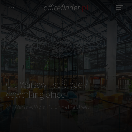
CIC Warsaw - serviced /
coworking office
Warsaw, Wola, 73 Chmielna Street