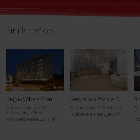
Similar offices
N
ew Work Prosta Office Centre
Regus Witosa Point
Sp
Warsaw, Mokotów, 16
Warsaw, Wola, 51 Prosta Street
War
Idzikowskiego Street
Ząb
Total centre area: 1 280 m²
Total centre area: 1 544 m²
Tot