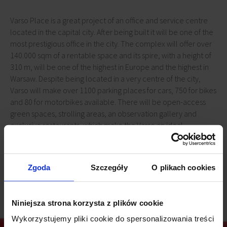
Varso Place is a great project of an office and service centre
located in the capital city. After being built it will be one of the
most prestigious office in the city. The complex will offer over
140.000 sqm of a rentable space and its spire, with a height of
310 m, will be one of the highest in Europe and the highest in
Warsaw. Despite being located in a very centre of the city,
Varso will make over 1100 parking places for cars, 750 for bikes
and 80 for motorbikes available. There will be open-access
green spaces, strolling areas, an observation gallery and
exclusive restaurants, which make the Varso an ideal
combination of a business and commercial spheres
simultaneously being an attractive space for the local
community.
Zgoda
Szczegóły
O plikach cookies
Niniejsza strona korzysta z plików cookie
Wykorzystujemy pliki cookie do spersonalizowania treści