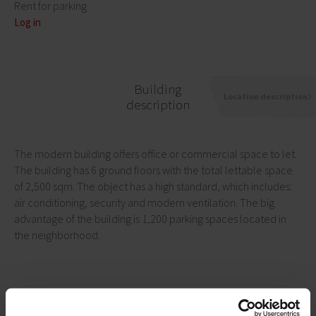
Rent for parking
Log in
Building
Location description
description
The modern building offers office or commercial space to let.
The building has 6 ground floors with the total lettable space
of 2,500 sqm. The object has a high standard, which includes:
air conditioning, security and modern ventilation. The big
advantage of the building is 1,200 parking spaces located in
the neighborhood.