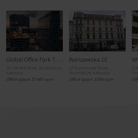
G
lobal Office Park Tower A2
Warszawska 10
Wi
19 Zabrska Street, Środmieście,
10 Warszawska Street,
3 W
Katowice
Środmieście, Katowice
Śro
Office space: 27 647 sq m
Office space: 3 000 sq m
Off