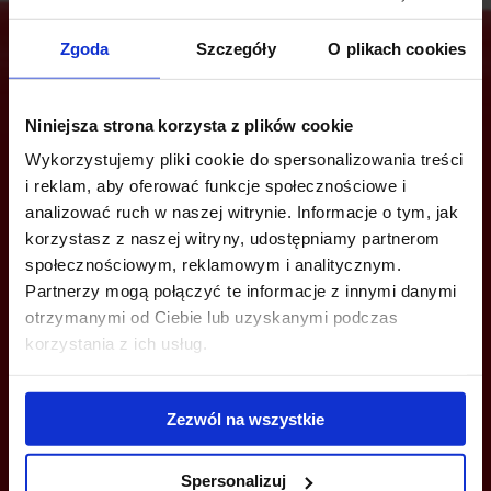
Zgoda
Szczegóły
O plikach cookies
Are you interested in this offer?
Niniejsza strona korzysta z plików cookie
Wykorzystujemy pliki cookie do spersonalizowania treści
i reklam, aby oferować funkcje społecznościowe i
analizować ruch w naszej witrynie. Informacje o tym, jak
CALL US AND FIND OUT MORE
korzystasz z naszej witryny, udostępniamy partnerom
społecznościowym, reklamowym i analitycznym.
+48 12 294 94 33
Partnerzy mogą połączyć te informacje z innymi danymi
katowice@officefinder.pl
otrzymanymi od Ciebie lub uzyskanymi podczas
korzystania z ich usług.
Zezwól na wszystkie
YOU CAN LEAVE YOUR PHONE NUMBER AND WE WILL CONTACT
YOU
Spersonalizuj