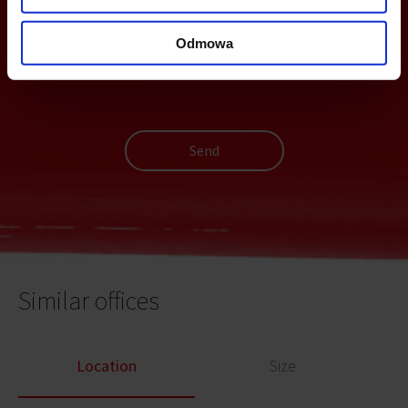
Odmowa
Send
Similar offices
Location
Size