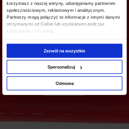
korzystasz z naszej witryny, udostępniamy partnerom
społecznościowym, reklamowym i analitycznym.
Partnerzy mogą połączyć te informacje z innymi danymi
otrzymanymi od Ciebie lub uzyskanymi podczas
korzystania z ich usług.
YOU CAN LEAVE YOUR PHONE NUMBER AND WE WILL CONTACT
YOU
Zezwól na wszystkie
Spersonalizuj
Odmowa
Send