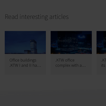
Read interesting articles
Office buildings
.KTW office
.K
.KTW I and II have
complex with a
it
won the
place to relax
renowned
“Barrier Free
Facility” certificate