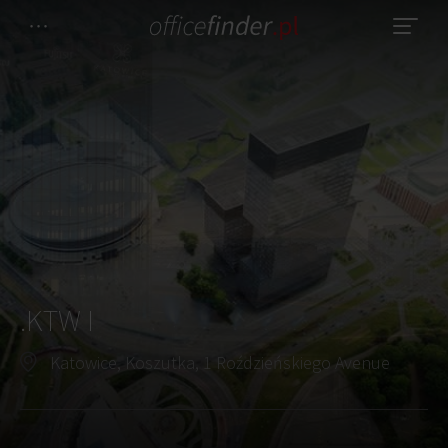
.KTW I
Katowice, Koszutka, 1 Roździeńskiego Avenue