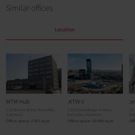
Similar offices
Location
MTM Hub
.KTW II
2 Grabowa Street, Koszutka,
1 Roździeńskiego Avenue,
22 
Katowice
Koszutka, Katowice
Ka
Office space: 3 587 sq m
Office space: 39 900 sq m
Off