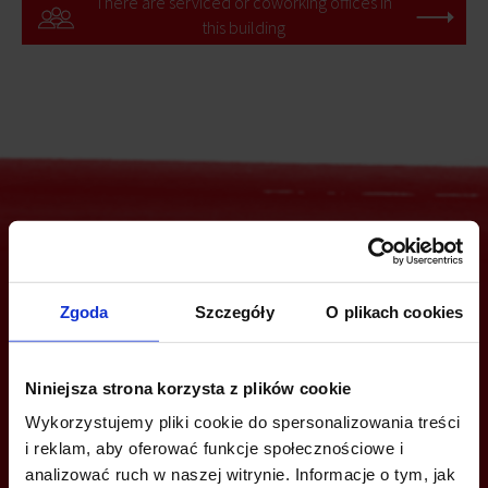
There are serviced or coworking offices in
this building
Are you interested in this offer?
Zgoda
Szczegóły
O plikach cookies
CALL US AND FIND OUT MORE
Niniejsza strona korzysta z plików cookie
Wykorzystujemy pliki cookie do spersonalizowania treści
+48 12 294 94 33
i reklam, aby oferować funkcje społecznościowe i
katowice@officefinder.pl
analizować ruch w naszej witrynie. Informacje o tym, jak