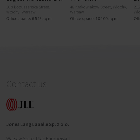
38b Łopuszańska Street,
48 Krakowiaków Street, Włochy,
212
Włochy, Warsaw
Warsaw
Wł
Office space: 6 548 sq m
Office space: 10 100 sq m
Off
Contact us
Jones Lang LaSalle Sp. z o.o.
Warsaw Spire, Plac Europejski 1