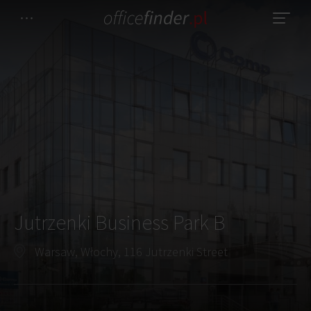
Jutrzenki Business Park B
Warsaw, Włochy, 116 Jutrzenki Street