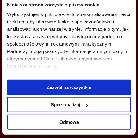
Niniejsza strona korzysta z plików cookie
Wykorzystujemy pliki cookie do spersonalizowania treści
+48 22 167 04 00
i reklam, aby oferować funkcje społecznościowe i
info@officefinder.pl
analizować ruch w naszej witrynie. Informacje o tym, jak
korzystasz z naszej witryny, udostępniamy partnerom
społecznościowym, reklamowym i analitycznym.
Partnerzy mogą połączyć te informacje z innymi danymi
otrzymanymi od Ciebie lub uzyskanymi podczas
korzystania z ich usług.
YOU CAN LEAVE YOUR PHONE NUMBER AND WE WILL CONTACT
YOU
Zezwól na wszystkie
Spersonalizuj
Odmowa
Send