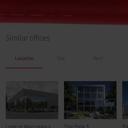
Similar offices
Location
Size
Rent
L
ogicor Warszawa Łopuszańska
The Park 3