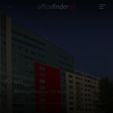
Kliwer
Warsaw, Mokotów, 22b Bukowińska Street