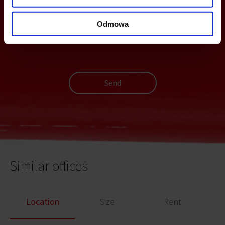
Odmowa
Send
Similar offices
Location
Size
Rent