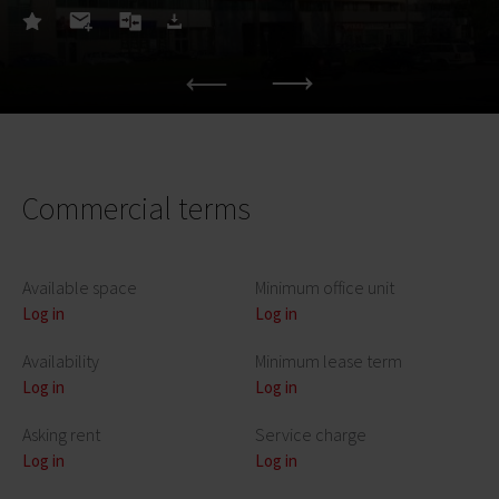
Commercial terms
Available space
Minimum office unit
Log in
Log in
Availability
Minimum lease term
Log in
Log in
Asking rent
Service charge
Log in
Log in