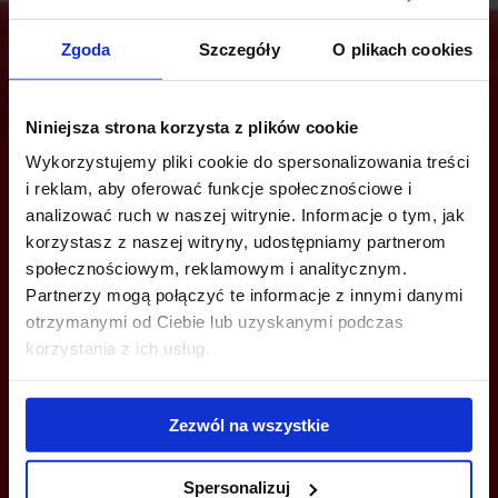
Zgoda
Szczegóły
O plikach cookies
Are you interested in this offer?
Niniejsza strona korzysta z plików cookie
Wykorzystujemy pliki cookie do spersonalizowania treści
i reklam, aby oferować funkcje społecznościowe i
analizować ruch w naszej witrynie. Informacje o tym, jak
CALL US AND FIND OUT MORE
korzystasz z naszej witryny, udostępniamy partnerom
społecznościowym, reklamowym i analitycznym.
+48 22 167 04 00
Partnerzy mogą połączyć te informacje z innymi danymi
info@officefinder.pl
otrzymanymi od Ciebie lub uzyskanymi podczas
korzystania z ich usług.
Zezwól na wszystkie
YOU CAN LEAVE YOUR PHONE NUMBER AND WE WILL CONTACT
YOU
Spersonalizuj