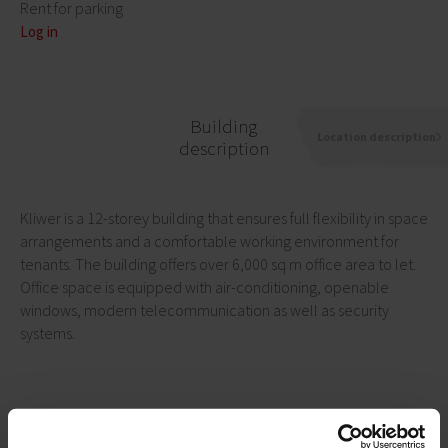
Rent for parking
Log in
Building
Location description
description
Kliwer is a 12-storey building that ensures full flexibility in space
arrangements and a comfortable working environment for
tenants. The building offers over 6,000 sq m office area to let.
Office space is equipped with air-conditioning, openable
windows, modern telecommunication as well as security
systems.