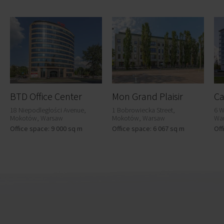
BTD Office Center
Mon Grand Plaisir
Ca
18 Niepodległości Avenue,
1 Bobrowiecka Street,
6 W
Mokotów, Warsaw
Mokotów, Warsaw
Wa
Office space: 9 000 sq m
Office space: 6 067 sq m
Off