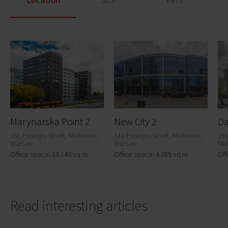
Marynarska Point 2
New City 2
Da
15c Postępu Street, Mokotów,
14a Postępu Street, Mokotów,
19a
Warsaw
Warsaw
Mo
Office space: 13 140 sq m
Office space: 4 055 sq m
Off
Read interesting articles