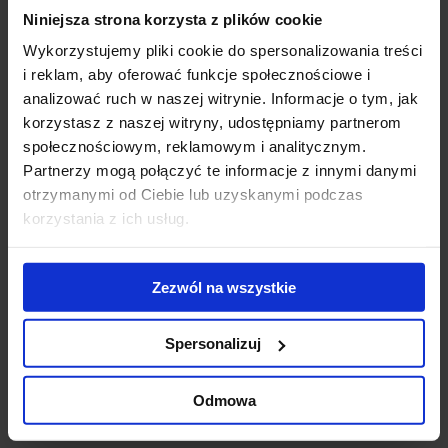
Niniejsza strona korzysta z plików cookie
Giant office and
Modernization of
WT
hotel complex
the Diuna
To
Wykorzystujemy pliki cookie do spersonalizowania treści
nears completion
complex - new
Do
i reklam, aby oferować funkcje społecznościowe i
conference
ek
analizować ruch w naszej witrynie. Informacje o tym, jak
center opened
us
korzystasz z naszej witryny, udostępniamy partnerom
ub
społecznościowym, reklamowym i analitycznym.
st
Partnerzy mogą połączyć te informacje z innymi danymi
zr
otrzymanymi od Ciebie lub uzyskanymi podczas
pr
korzystania z ich usług.
se
Contact us
Zezwól na wszystkie
Spersonalizuj
Odmowa
Jones Lang LaSalle Sp. z o.o.