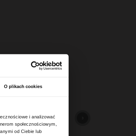
O plikach cookies
114
3
ołecznościowe i analizować
3
artnerom społecznościowym,
anymi od Ciebie lub
89