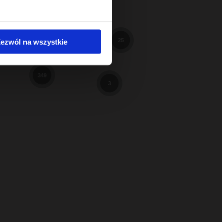
598
98
3
ezwól na wszystkie
25
9
349
3