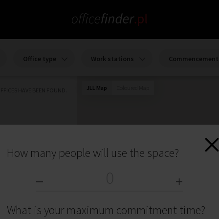
Office type
Work stations
Commencement 
JLL Map
Coloured Map
FFICES HAVE BEEN FOUND.
How many people will use the space?
What is your maximum commitment time?