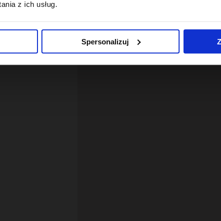
nia z ich usług.
Spersonalizuj
Z
12