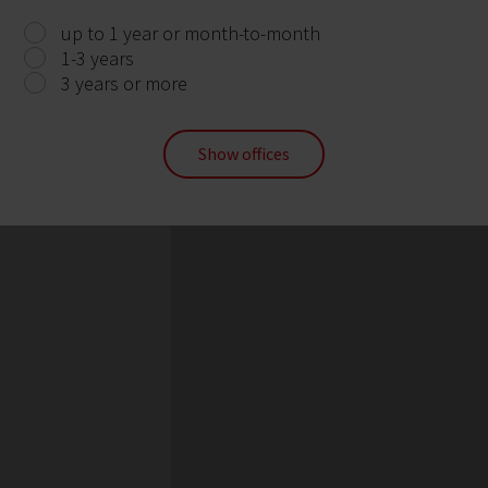
up to 1 year or month-to-month
1-3 years
3 years or more
Show offices