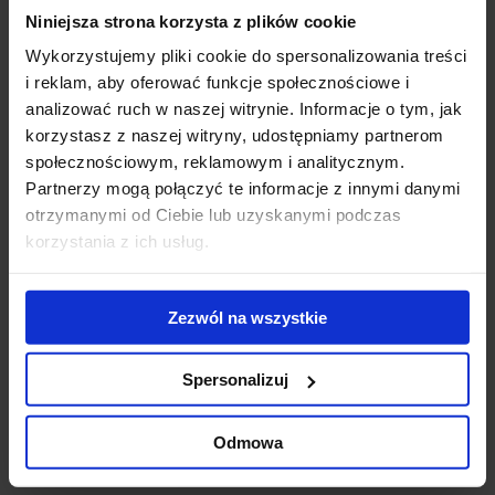
Niniejsza strona korzysta z plików cookie
Modernization of
WTW wybiera V
Pa
the Diuna
Tower.
wy
Wykorzystujemy pliki cookie do spersonalizowania treści
complex - new
Doświadczony
No
i reklam, aby oferować funkcje społecznościowe i
conference
ekspert z obszaru
na
analizować ruch w naszej witrynie. Informacje o tym, jak
center opened
usług
re
korzystasz z naszej witryny, udostępniamy partnerom
ubezpieczeniowych
po
społecznościowym, reklamowym i analitycznym.
stawia na
ko
Partnerzy mogą połączyć te informacje z innymi danymi
zrównoważoną
otrzymanymi od Ciebie lub uzyskanymi podczas
przestrzeń w
korzystania z ich usług.
sercu Warszaw
Contact us
Zezwól na wszystkie
Spersonalizuj
Odmowa
Jones Lang LaSalle Sp. z o.o.