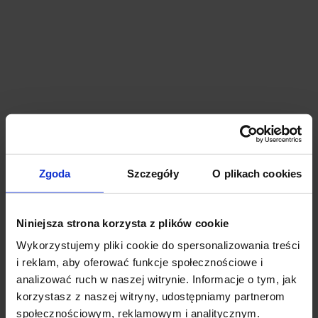
Loftmill Królewska
Cracow, Krowodrza (V), 65a/1 Królewska Street
1 day
Zgoda
Szczegóły
O plikach cookies
Niniejsza strona korzysta z plików cookie
Wykorzystujemy pliki cookie do spersonalizowania treści
i reklam, aby oferować funkcje społecznościowe i
analizować ruch w naszej witrynie. Informacje o tym, jak
korzystasz z naszej witryny, udostępniamy partnerom
społecznościowym, reklamowym i analitycznym.