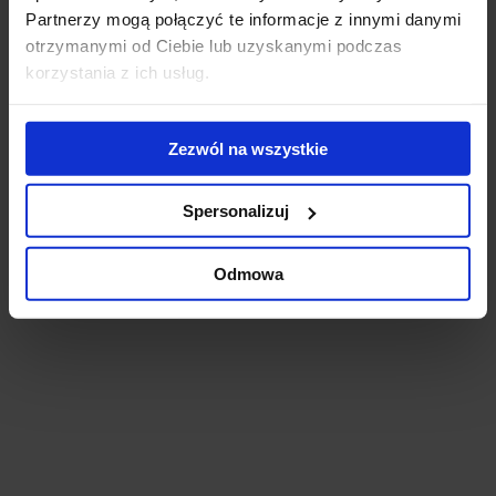
Partnerzy mogą połączyć te informacje z innymi danymi
otrzymanymi od Ciebie lub uzyskanymi podczas
korzystania z ich usług.
Loftmill Kurniki
Cracow, Stare Miasto (I), 9 Kurniki Street
Zezwól na wszystkie
1 day
Spersonalizuj
Odmowa
Lubicz 27