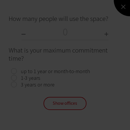
How many people will use the space?
KORONA Galileo
What is your maximum commitment
time?
Cracow, Bronowice (VI), 18 Armii Krajowej Avenue
2 742 m²
13.85 - 13.85 €
Immediately
up to 1 year or month-to-month
1-3 years
3 years or more
Show offices