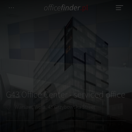
G43 Office Center - serviced office
Warsaw, Wola, 43 Grzybowska Street