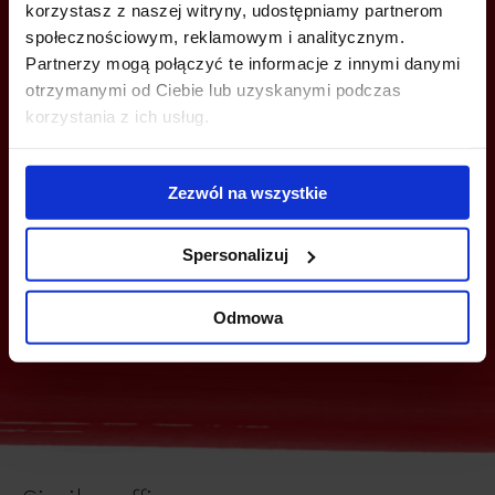
korzystasz z naszej witryny, udostępniamy partnerom
społecznościowym, reklamowym i analitycznym.
Partnerzy mogą połączyć te informacje z innymi danymi
otrzymanymi od Ciebie lub uzyskanymi podczas
CALL US AND FIND OUT MORE
korzystania z ich usług.
+48 22 167 04 00
Zezwól na wszystkie
flexoffice@officefinder.pl
Spersonalizuj
Send enquiry
Group enquiry
Odmowa