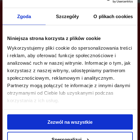
Zgoda
Szczegóły
O plikach cookies
Are you interested in this offer?
Niniejsza strona korzysta z plików cookie
Wykorzystujemy pliki cookie do spersonalizowania treści
i reklam, aby oferować funkcje społecznościowe i
CALL US AND FIND OUT MORE
analizować ruch w naszej witrynie. Informacje o tym, jak
korzystasz z naszej witryny, udostępniamy partnerom
społecznościowym, reklamowym i analitycznym.
+48 12 294 94 33
Partnerzy mogą połączyć te informacje z innymi danymi
katowice@officefinder.pl
otrzymanymi od Ciebie lub uzyskanymi podczas
korzystania z ich usług.
Zezwól na wszystkie
YOU CAN LEAVE YOUR PHONE NUMBER AND WE WILL CONTACT
YOU
Spersonalizuj