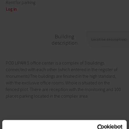
Rent for parking
Log in
Building
Location description
description
POD LIPAMI 5 office center is a complex of 3 buildings
connected with each other (which entered in the register of
monuments).The buildings are finished in the high standard,
with the exclusive office rooms. Whole is situated on the
fenced plot. There are reception with the monitoring and 100
places parking located in the complex area.