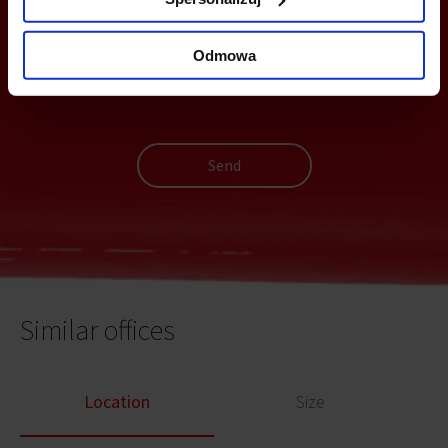
Odmowa
Send
Similar offices
Location
Size