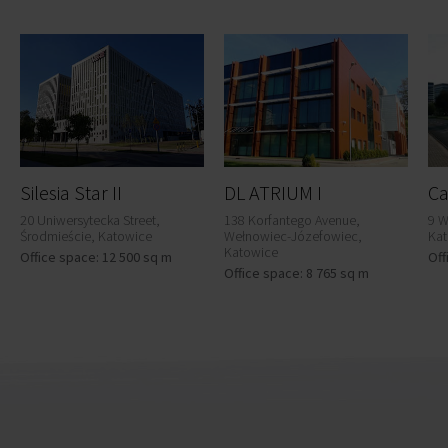
Silesia Star II
DL ATRIUM I
Ca
20 Uniwersytecka Street,
138 Korfantego Avenue,
9 W
Środmieście, Katowice
Wełnowiec-Józefowiec,
Ka
Katowice
Office space: 12 500 sq m
Off
Office space: 8 765 sq m