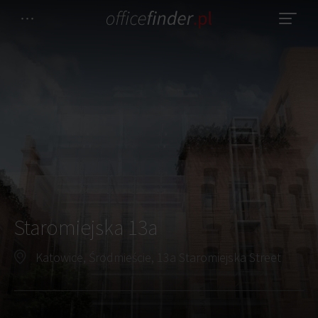
Staromiejska 13a
Katowice, Środmieście, 13a Staromiejska Street