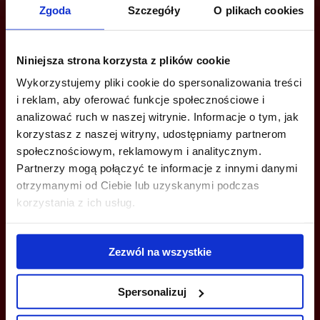
Zgoda
Szczegóły
O plikach cookies
Are you interested in this offer?
Niniejsza strona korzysta z plików cookie
Wykorzystujemy pliki cookie do spersonalizowania treści
CALL US AND FIND OUT MORE
i reklam, aby oferować funkcje społecznościowe i
analizować ruch w naszej witrynie. Informacje o tym, jak
korzystasz z naszej witryny, udostępniamy partnerom
+48 12 294 94 33
społecznościowym, reklamowym i analitycznym.
katowice@officefinder.pl
Partnerzy mogą połączyć te informacje z innymi danymi
otrzymanymi od Ciebie lub uzyskanymi podczas
korzystania z ich usług.
Zezwól na wszystkie
YOU CAN LEAVE YOUR PHONE NUMBER AND WE WILL CONTACT
YOU
Spersonalizuj