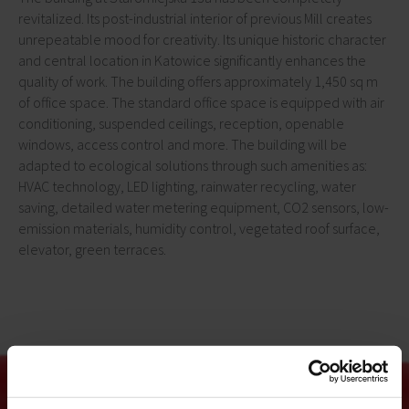
revitalized. Its post-industrial interior of previous Mill creates
unrepeatable mood for creativity. Its unique historic character
and central location in Katowice significantly enhances the
quality of work. The building offers approximately 1,450 sq m
of office space. The standard office space is equipped with air
conditioning, suspended ceilings, reception, openable
windows, access control and more. The building will be
adapted to ecological solutions through such amenities as:
HVAC technology, LED lighting, rainwater recycling, water
saving, detailed water metering equipment, CO2 sensors, low-
emission materials, humidity control, vegetated roof surface,
elevator, green terraces.