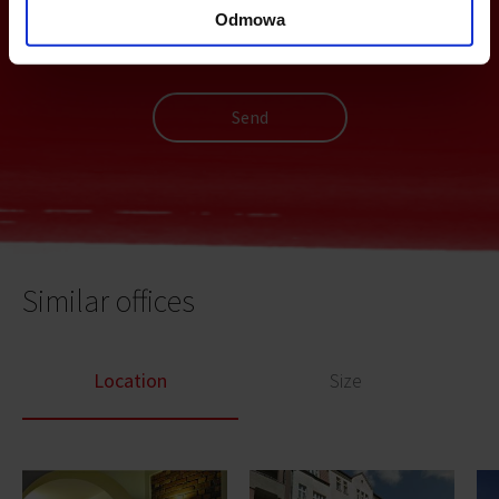
Odmowa
Send
Similar offices
Location
Size