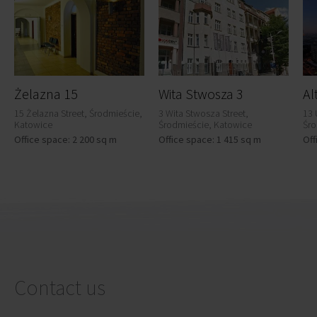
Żelazna 15
Wita Stwosza 3
Al
15 Żelazna Street, Środmieście,
3 Wita Stwosza Street,
13 
Katowice
Środmieście, Katowice
Śro
Office space: 2 200 sq m
Office space: 1 415 sq m
Off
Contact us