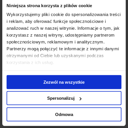
Niniejsza strona korzysta z plików cookie
Giant office and
Modernization of
WT
hotel complex
the Diuna
To
Wykorzystujemy pliki cookie do spersonalizowania treści
nears completion
complex - new
Do
i reklam, aby oferować funkcje społecznościowe i
conference
ek
analizować ruch w naszej witrynie. Informacje o tym, jak
center opened
us
korzystasz z naszej witryny, udostępniamy partnerom
ub
społecznościowym, reklamowym i analitycznym.
st
Partnerzy mogą połączyć te informacje z innymi danymi
zr
otrzymanymi od Ciebie lub uzyskanymi podczas
pr
korzystania z ich usług.
se
Contact us
Zezwól na wszystkie
Spersonalizuj
Odmowa
Jones Lang LaSalle Sp. z o.o.