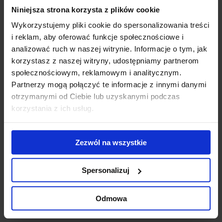
Niniejsza strona korzysta z plików cookie
Modernization of
WTW wybiera V
Pa
the Diuna
Tower.
wy
Wykorzystujemy pliki cookie do spersonalizowania treści
complex - new
Doświadczony
No
i reklam, aby oferować funkcje społecznościowe i
conference
ekspert z obszaru
na
analizować ruch w naszej witrynie. Informacje o tym, jak
center opened
usług
re
korzystasz z naszej witryny, udostępniamy partnerom
ubezpieczeniowych
po
społecznościowym, reklamowym i analitycznym.
stawia na
ko
Partnerzy mogą połączyć te informacje z innymi danymi
zrównoważoną
otrzymanymi od Ciebie lub uzyskanymi podczas
przestrzeń w
korzystania z ich usług.
sercu Warszaw
Contact us
Zezwól na wszystkie
Spersonalizuj
Odmowa
Jones Lang LaSalle Sp. z o.o.