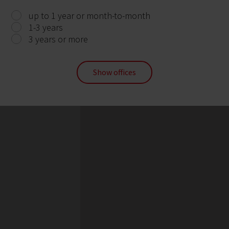
up to 1 year or month-to-month
1-3 years
3 years or more
Show offices