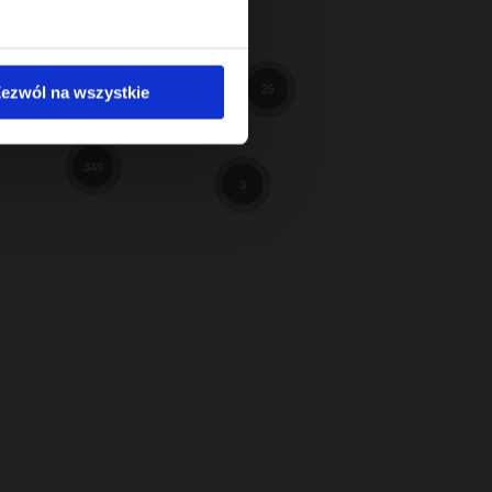
598
98
3
ezwól na wszystkie
25
9
349
3