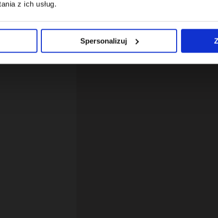
nia z ich usług.
Spersonalizuj
Z
12