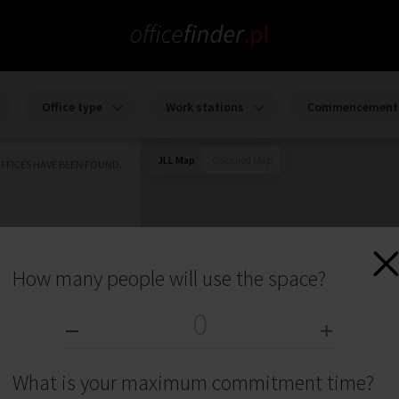
Office type
Work stations
Commencement 
JLL Map
Coloured Map
FFICES HAVE BEEN FOUND.
How many people will use the space?
What is your maximum commitment time?