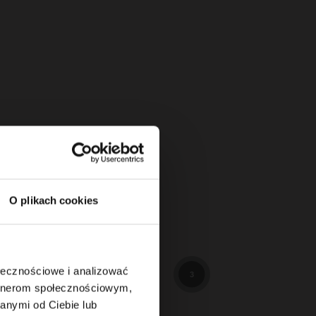
O plikach cookies
114
3
ołecznościowe i analizować
3
artnerom społecznościowym,
anymi od Ciebie lub
89