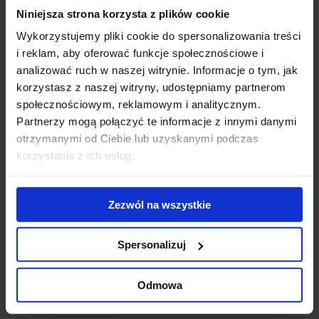
Niniejsza strona korzysta z plików cookie
Modernization of
WTW wybiera V
Pa
the Diuna
Tower.
wy
Wykorzystujemy pliki cookie do spersonalizowania treści
complex - new
Doświadczony
No
i reklam, aby oferować funkcje społecznościowe i
conference
ekspert z obszaru
na
analizować ruch w naszej witrynie. Informacje o tym, jak
center opened
usług
re
korzystasz z naszej witryny, udostępniamy partnerom
ubezpieczeniowych
po
społecznościowym, reklamowym i analitycznym.
stawia na
ko
Partnerzy mogą połączyć te informacje z innymi danymi
zrównoważoną
otrzymanymi od Ciebie lub uzyskanymi podczas
przestrzeń w
korzystania z ich usług.
sercu Warszaw
Contact us
Zezwól na wszystkie
Spersonalizuj
Odmowa
Jones Lang LaSalle Sp. z o.o.