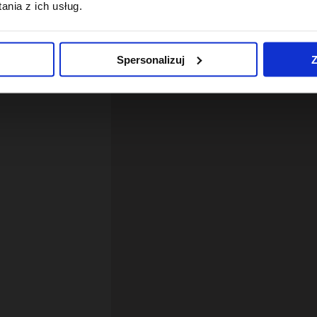
nia z ich usług.
Spersonalizuj
Z
12