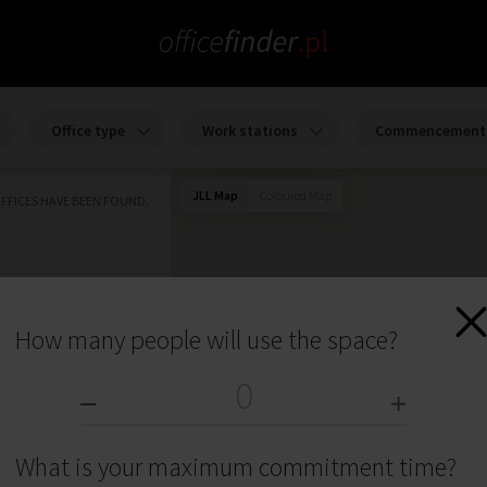
Office type
Work stations
Commencement 
JLL Map
Coloured Map
FFICES HAVE BEEN FOUND.
How many people will use the space?
What is your maximum commitment time?