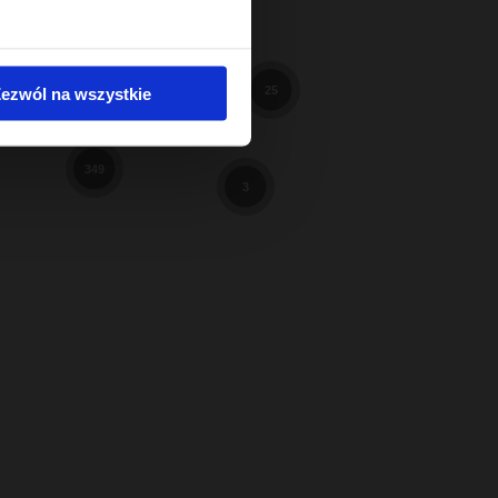
598
98
3
ezwól na wszystkie
25
9
349
3