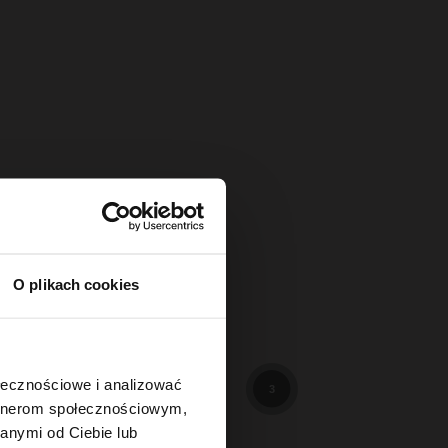
O plikach cookies
114
3
ołecznościowe i analizować
3
artnerom społecznościowym,
anymi od Ciebie lub
89