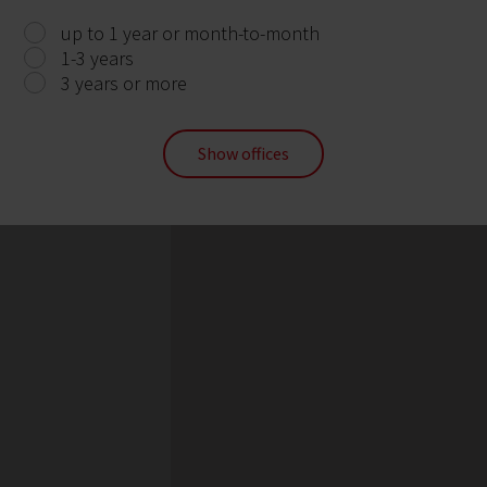
up to 1 year or month-to-month
1-3 years
3 years or more
Show offices