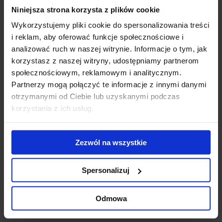
Niniejsza strona korzysta z plików cookie
Giant office and
Modernization of
WT
hotel complex
the Diuna
To
Wykorzystujemy pliki cookie do spersonalizowania treści
nears completion
complex - new
Do
i reklam, aby oferować funkcje społecznościowe i
conference
ek
analizować ruch w naszej witrynie. Informacje o tym, jak
center opened
us
korzystasz z naszej witryny, udostępniamy partnerom
ub
społecznościowym, reklamowym i analitycznym.
st
Partnerzy mogą połączyć te informacje z innymi danymi
zr
otrzymanymi od Ciebie lub uzyskanymi podczas
pr
korzystania z ich usług.
se
Contact us
Zezwól na wszystkie
Spersonalizuj
Odmowa
Jones Lang LaSalle Sp. z o.o.