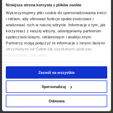
Niniejsza strona korzysta z plików cookie
Giant office and
Modernization of
WT
hotel complex
the Diuna
To
Wykorzystujemy pliki cookie do spersonalizowania treści
nears completion
complex - new
Do
i reklam, aby oferować funkcje społecznościowe i
conference
ek
analizować ruch w naszej witrynie. Informacje o tym, jak
center opened
us
korzystasz z naszej witryny, udostępniamy partnerom
ub
społecznościowym, reklamowym i analitycznym.
st
Partnerzy mogą połączyć te informacje z innymi danymi
zr
otrzymanymi od Ciebie lub uzyskanymi podczas
pr
korzystania z ich usług.
se
Contact us
Zezwól na wszystkie
Spersonalizuj
Odmowa
Jones Lang LaSalle Sp. z o.o.