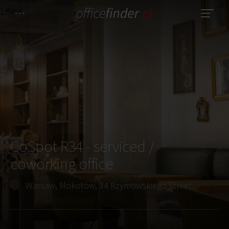
CoSpot R34 - serviced /
coworking office
Warsaw, Mokotów, 34 Rzymowskiego Street