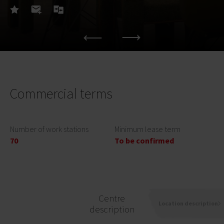
Commercial terms
Number of work stations
Minimum lease term
70
To be confirmed
Centre
Location description
description