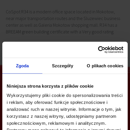
CoSpot R34 is a modern office space located in Mokotow,
near major transportation routes and the Sluzewiec business
center as well as Galeria Mokotow shopping mall. R34 has a
BREEAM green building certificate with a Very good rating.
Zgoda
Szczegóły
O plikach cookies
Niniejsza strona korzysta z plików cookie
Are you interested in this offer?
Wykorzystujemy pliki cookie do spersonalizowania treści
i reklam, aby oferować funkcje społecznościowe i
analizować ruch w naszej witrynie. Informacje o tym, jak
korzystasz z naszej witryny, udostępniamy partnerom
CALL US AND FIND OUT MORE
społecznościowym, reklamowym i analitycznym.
Partnerzy mogą połączyć te informacje z innymi danymi