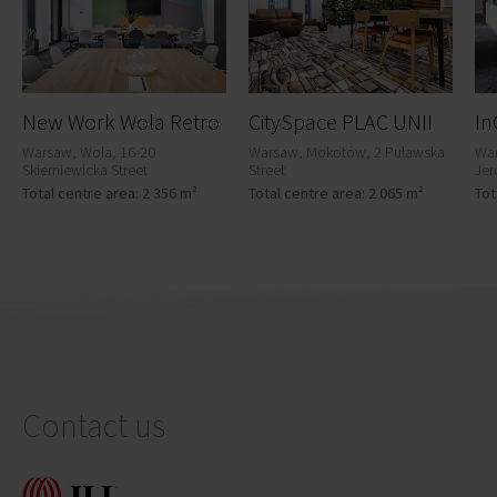
New Work Wola Retro
CitySpace PLAC UNII
In
Warsaw, Wola, 16-20
Warsaw, Mokotów, 2 Puławska
War
Skierniewicka Street
Street
Jer
Total centre area: 2 356 m²
Total centre area: 2 065 m²
Tot
Contact us