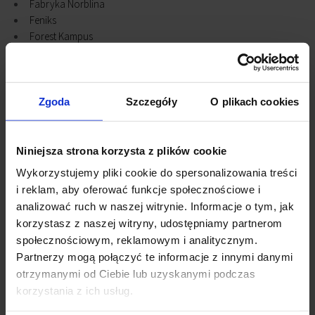
Fabryka Norblina
Feniks
Forest Kampus
Forest Kampus
Forest Tower
G43 Office Center - serviced office
G9
Zgoda
Szczegóły
O plikach cookies
Generation Park X
Generation Park Y
Generation Park Z
Niniejsza strona korzysta z plików cookie
Green Corner A
Wykorzystujemy pliki cookie do spersonalizowania treści
HOP
i reklam, aby oferować funkcje społecznościowe i
Hrubieszowska 6a
analizować ruch w naszej witrynie. Informacje o tym, jak
Karolkowa Business Park
korzystasz z naszej witryny, udostępniamy partnerom
Kasprzaka 49
społecznościowym, reklamowym i analitycznym.
Klif Tower
Partnerzy mogą połączyć te informacje z innymi danymi
Kolmex
otrzymanymi od Ciebie lub uzyskanymi podczas
Leszno 12
korzystania z ich usług.
Leszno 14
LIFE Building