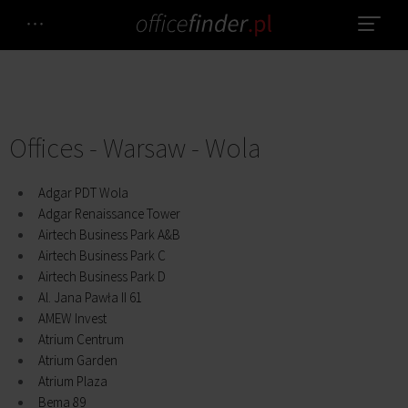
Offices - Warsaw - Wola
Adgar PDT Wola
Adgar Renaissance Tower
Airtech Business Park A&B
Airtech Business Park C
Airtech Business Park D
Al. Jana Pawła II 61
AMEW Invest
Atrium Centrum
Atrium Garden
Atrium Plaza
Bema 89