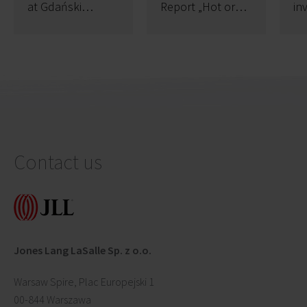
at Gdański
Report „Hot or
in
Business Center
not” Demand
ma
analysis in
pu
Poland
pe
Contact us
Jones Lang LaSalle Sp. z o.o.
Warsaw Spire, Plac Europejski 1
00-844 Warszawa