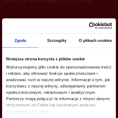
CALL US AND FIND OUT MORE
+48 22 167 04 00
Zgoda
Szczegóły
O plikach cookies
info@officefinder.pl
Niniejsza strona korzysta z plików cookie
Wykorzystujemy pliki cookie do spersonalizowania treści
i reklam, aby oferować funkcje społecznościowe i
analizować ruch w naszej witrynie. Informacje o tym, jak
YOU CAN LEAVE YOUR PHONE NUMBER AND WE WILL CONTACT
YOU
korzystasz z naszej witryny, udostępniamy partnerom
społecznościowym, reklamowym i analitycznym.
Partnerzy mogą połączyć te informacje z innymi danymi
otrzymanymi od Ciebie lub uzyskanymi podczas
korzystania z ich usług.