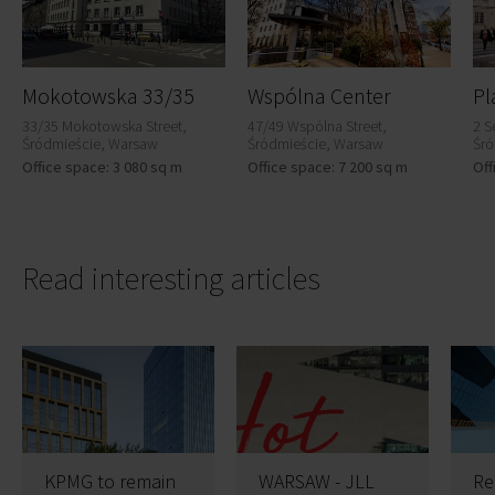
Mokotowska 33/35
Wspólna Center
33/35 Mokotowska Street,
47/49 Wspólna Street,
2 S
Śródmieście, Warsaw
Śródmieście, Warsaw
Śró
Office space: 3 080 sq m
Office space: 7 200 sq m
Off
Read interesting articles
KPMG to remain
WARSAW - JLL
Re