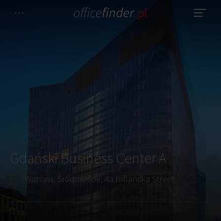
Gdański Business Center A
Warsaw, Śródmieście, 4a Inflancka Street