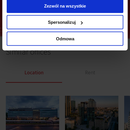
Send
Zezwól na wszystkie
Spersonalizuj
Odmowa
Similar offices
Location
Rent