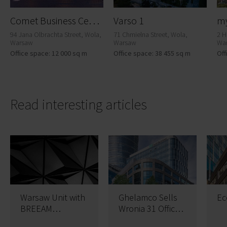
C
omet Business Center
Varso 1
my
94 Jana Olbrachta Street, Wola,
71 Chmielna Street, Wola,
2 H
Warsaw
Warsaw
Wa
Office space: 12 000 sq m
Office space: 38 455 sq m
Off
Read interesting articles
Warsaw Unit with
Ghelamco Sells
Ec
BREEAM
Wronia 31 Office
certificate at the
Scheme