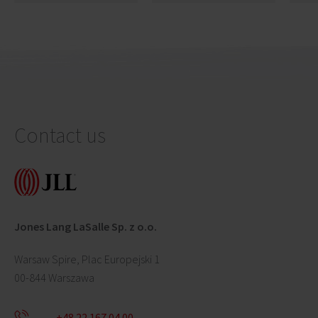
highest level
Contact us
Jones Lang LaSalle Sp. z o.o.
Warsaw Spire, Plac Europejski 1
00-844 Warszawa
+48 22 167 04 00