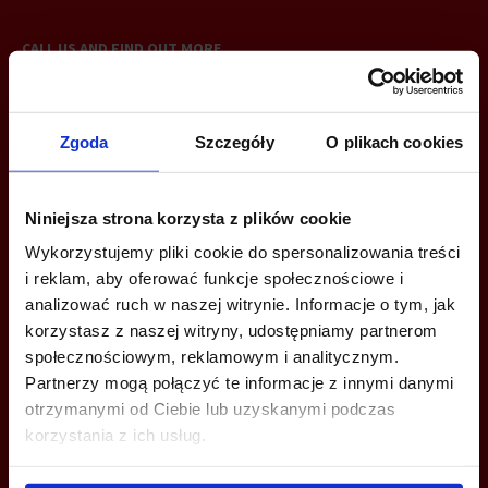
CALL US AND FIND OUT MORE
+48 22 167 04 00
Zgoda
Szczegóły
O plikach cookies
info@officefinder.pl
Niniejsza strona korzysta z plików cookie
Wykorzystujemy pliki cookie do spersonalizowania treści
i reklam, aby oferować funkcje społecznościowe i
YOU CAN LEAVE YOUR PHONE NUMBER AND WE WILL CONTACT
YOU
analizować ruch w naszej witrynie. Informacje o tym, jak
korzystasz z naszej witryny, udostępniamy partnerom
społecznościowym, reklamowym i analitycznym.
Partnerzy mogą połączyć te informacje z innymi danymi
otrzymanymi od Ciebie lub uzyskanymi podczas
korzystania z ich usług.