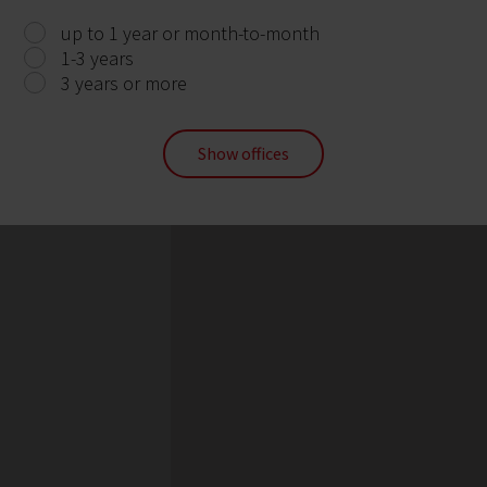
up to 1 year or month-to-month
1-3 years
3 years or more
Show offices