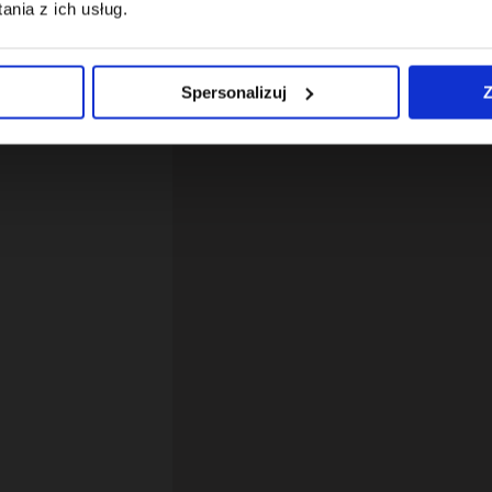
nia z ich usług.
Spersonalizuj
Z
12