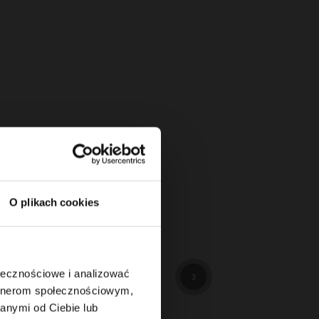
O plikach cookies
114
3
ołecznościowe i analizować
3
artnerom społecznościowym,
anymi od Ciebie lub
89