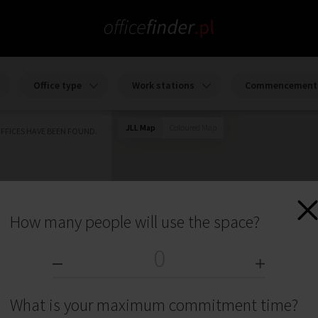
Office type
Work stations
Commencement 
JLL Map
Coloured Map
FFICES HAVE BEEN FOUND.
How many people will use the space?
What is your maximum commitment time?