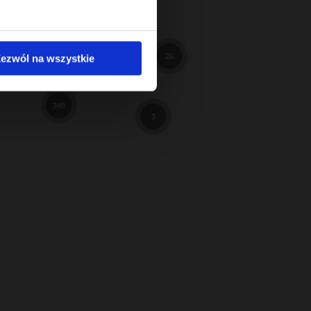
598
98
3
ezwól na wszystkie
25
9
349
3