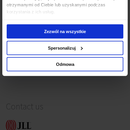
otrzymanymi od Ciebie lub uzyskanymi podczas
The Warsaw Skyliner is almost finished
(15 May 2020)
Skyliner higher and higher
(7 June 2019)
korzystania z ich usług.
New high-rise is growing above the ground - Skyliner
(23
October 2018)
Zezwól na wszystkie
Construction work on Skyliner to begin
(1 August 2017)
195 metres of energy efficient Skyliner
(23 June 2016)
Spersonalizuj
Odmowa
Contact us